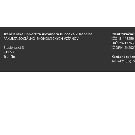
Trenčianska univerzita Alexandra Dubčeka v Trenčíne
Identifikačné
FAKULTA SOCIÁLNO-EKONOMICKÝCH VZŤAHOV
IČO: 31118259
DIČ: 20213763
Študentská 3
IČ DPH: SK202
911 50
Trenčín
Kontakt sekre
Tel: +421 (32) 