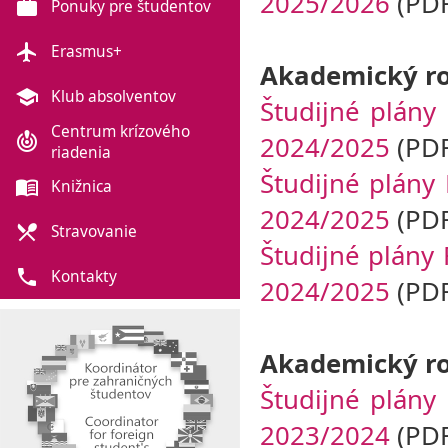
2025/2026
(PDF
work
Ponuky pre študentov
flight
Erasmus+
Akademický ro
school
Klub absolventov
Študijné plány
Centrum krízového
2024/2025
(PDF
crisis_alert
riadenia
Študijné plány 
menu_book
Knižnica
2024/2025
(PDF
local_dining
Stravovanie
Študijné plány 
phone
Kontakty
2024/2025
(PDF
Akademický ro
Študijné plány
2023/2024
(PDF