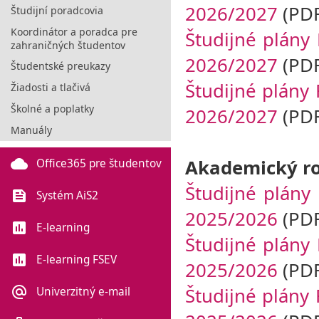
2026/2027
(PDF
Študijní poradcovia
Koordinátor a poradca pre
Študijné plány 
zahraničných študentov
2026/2027
(PDF
Študentské preukazy
Študijné plány 
Žiadosti a tlačivá
Školné a poplatky
2026/2027
(PDF
Manuály
Akademický ro
cloud
Office365 pre študentov
Študijné plány
feed
Systém AiS2
2025/2026
(PDF
poll
E-learning
Študijné plány 
poll
E-learning FSEV
2025/2026
(PDF
Študijné plány 
alternate_email
Univerzitný e-mail