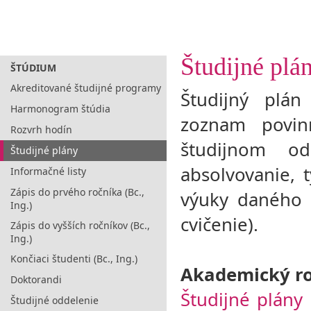
Študijné plá
ŠTÚDIUM
Akreditované študijné programy
Študijný plá
Harmonogram štúdia
zoznam povi
Rozvrh hodín
študijnom o
Študijné plány
absolvovanie, 
Informačné listy
Zápis do prvého ročníka (Bc.,
výuky daného 
Ing.)
cvičenie).
Zápis do vyšších ročníkov (Bc.,
Ing.)
Končiaci študenti (Bc., Ing.)
Akademický ro
Doktorandi
Študijné plány
Študijné oddelenie