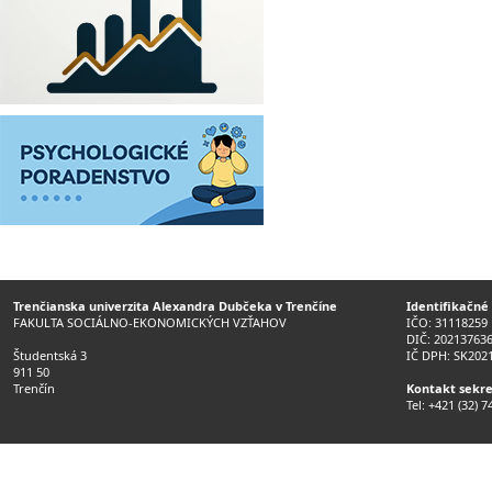
Trenčianska univerzita Alexandra Dubčeka v Trenčíne
Identifikačné
FAKULTA SOCIÁLNO-EKONOMICKÝCH VZŤAHOV
IČO: 31118259
DIČ: 20213763
Študentská 3
IČ DPH: SK202
911 50
Trenčín
Kontakt sekre
Tel: +421 (32) 