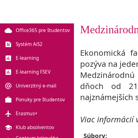
Medzinárodná
cloud
Office365 pre študentov
feed
Systém AiS2
Ekonomická fak
poll
E-learning
pozýva na jede
poll
E-learning FSEV
Medzinárodnú l
dňoch od 21
alternate_email
Univerzitný e-mail
najznámejších 
work
Ponuky pre študentov
flight
Erasmus+
Viac informácií
school
Klub absolventov
Súbory: