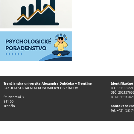
Trenčianska univerzita Alexandra Dubčeka v Trenčíne
Identifikačné
FAKULTA SOCIÁLNO-EKONOMICKÝCH VZŤAHOV
IČO: 31118259
DIČ: 20213763
Študentská 3
IČ DPH: SK202
911 50
Trenčín
Kontakt sekre
Tel: +421 (32) 