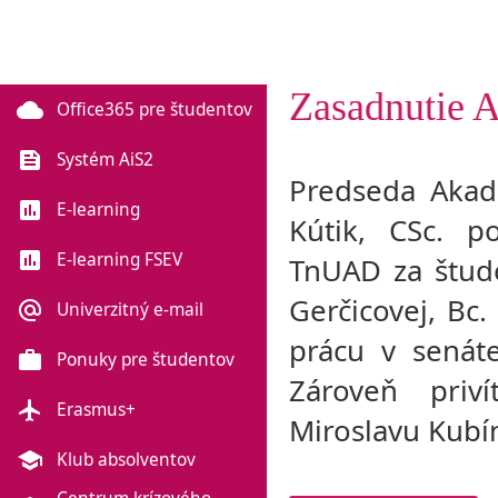
Zasadnutie
cloud
Office365 pre študentov
feed
Systém AiS2
Predseda Akad
poll
E-learning
Kútik, CSc. 
poll
E-learning FSEV
TnUAD za štude
Gerčicovej, Bc.
alternate_email
Univerzitný e-mail
prácu v senát
work
Ponuky pre študentov
Zároveň priví
flight
Erasmus+
Miroslavu Kubí
school
Klub absolventov