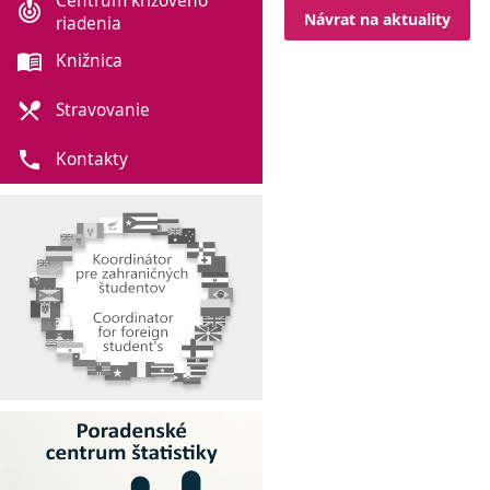
Centrum krízového
crisis_alert
Návrat na aktuality
riadenia
menu_book
Knižnica
local_dining
Stravovanie
phone
Kontakty