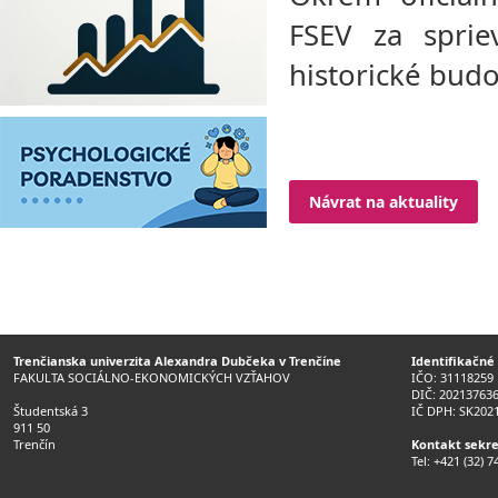
FSEV za sprie
historické budov
Návrat na aktuality
Trenčianska univerzita Alexandra Dubčeka v Trenčíne
Identifikačné
FAKULTA SOCIÁLNO-EKONOMICKÝCH VZŤAHOV
IČO: 31118259
DIČ: 20213763
Študentská 3
IČ DPH: SK202
911 50
Trenčín
Kontakt sekre
Tel: +421 (32) 