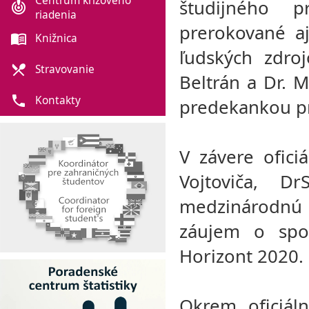
Centrum krízového
študijného p
crisis_alert
riadenia
prerokované a
menu_book
Knižnica
ľudských zdro
local_dining
Stravovanie
Beltrán a Dr. M
phone
Kontakty
predekankou p
V závere ofici
Vojtoviča, Dr
medzinárodnú sp
záujem o spo
Horizont 2020.
Okrem oficiáln