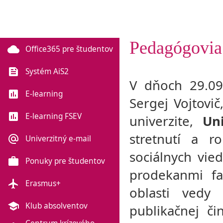
Pedagógovia
cloud
Office365 pre študentov
feed
Systém AiS2
V dňoch 29.09
poll
E-learning
Sergej Vojtovič
poll
E-learning FSEV
univerzite,
Un
stretnutí a r
alternate_email
Univerzitný e-mail
sociálnych vie
work
Ponuky pre študentov
prodekanmi fa
flight
Erasmus+
oblasti vedy
school
Klub absolventov
publikačnej č