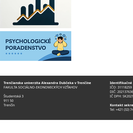
Trenčianska univerzita Alexandra Dubčeka v Trenčíne
Identifikačné
FAKULTA SOCIÁLNO-EKONOMICKÝCH VZŤAHOV
IČO: 31118259
DIČ: 20213763
Študentská 3
IČ DPH: SK202
911 50
Trenčín
Kontakt sekre
Tel: +421 (32) 