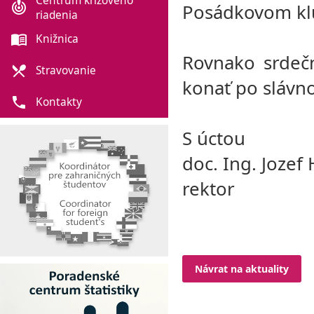
Centrum krízového
crisis_alert
Posádkovom klu
riadenia
menu_book
Knižnica
Rovnako srdečn
local_dining
Stravovanie
konať po slávn
phone
Kontakty
S úctou
doc. Ing. Jozef
rektor
Návrat na aktuality