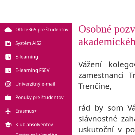
Osobné pozva
cloud
Office365 pre študentov
akademickéh
feed
Systém AiS2
poll
E-learning
Vážení kolego
poll
E-learning FSEV
zamestnanci T
alternate_email
Trenčíne,
Univerzitný e-mail
work
Ponuky pre študentov
rád by som Vá
flight
Erasmus+
slávnostné za
school
Klub absolventov
uskutoční v p