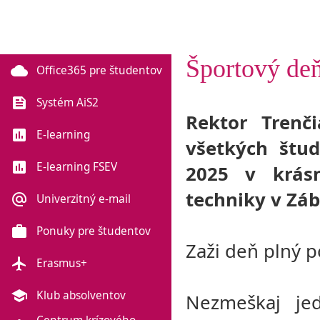
Športový deň
cloud
Office365 pre študentov
feed
Systém AiS2
Rektor Trenč
poll
E-learning
všetkých štu
poll
E-learning FSEV
2025 v krásn
techniky v Zábl
alternate_email
Univerzitný e-mail
work
Ponuky pre študentov
Zaži deň plný 
flight
Erasmus+
school
Klub absolventov
Nezmeškaj je