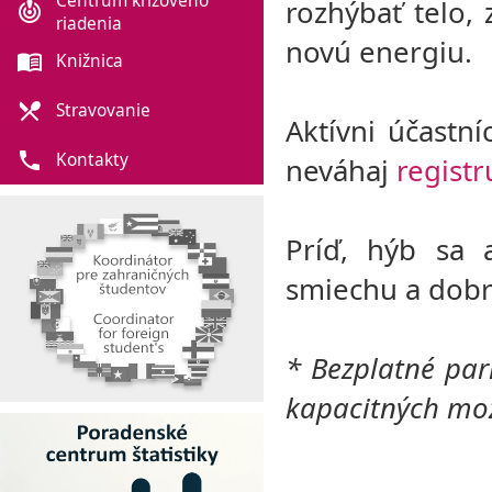
Centrum krízového
rozhýbať telo,
crisis_alert
riadenia
novú energiu.
menu_book
Knižnica
local_dining
Stravovanie
Aktívni účastní
phone
Kontakty
neváhaj
registr
Príď, hýb sa 
smiechu a dobr
* Bezplatné par
kapacitných mož