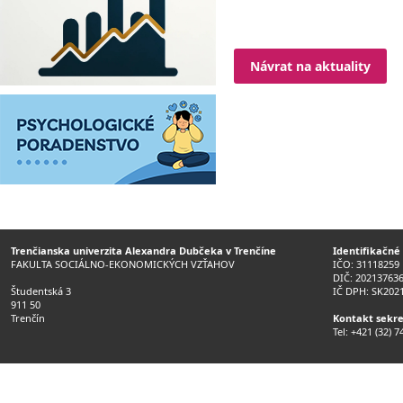
Návrat na aktuality
Trenčianska univerzita Alexandra Dubčeka v Trenčíne
Identifikačné
FAKULTA SOCIÁLNO-EKONOMICKÝCH VZŤAHOV
IČO: 31118259
DIČ: 20213763
Študentská 3
IČ DPH: SK202
911 50
Trenčín
Kontakt sekre
Tel: +421 (32) 