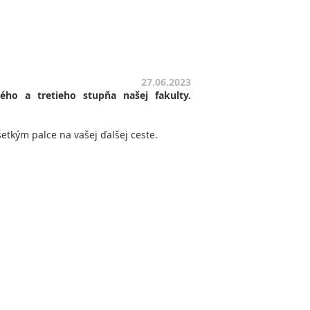
27.06.2023
ého a tretieho stupňa našej fakulty.
tkým palce na vašej ďalšej ceste.