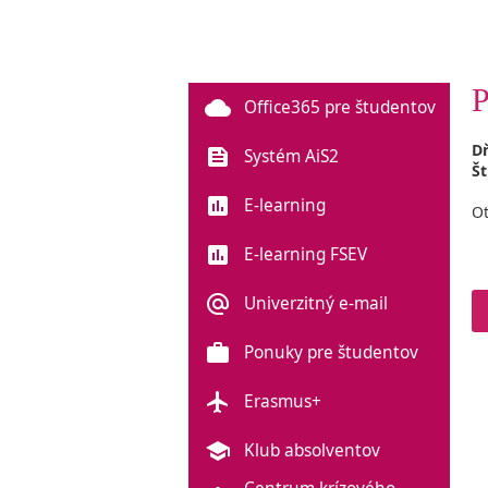
P
cloud
Office365 pre študentov
D
feed
Systém AiS2
Št
poll
E-learning
Ot
poll
E-learning FSEV
alternate_email
Univerzitný e-mail
work
Ponuky pre študentov
flight
Erasmus+
school
Klub absolventov