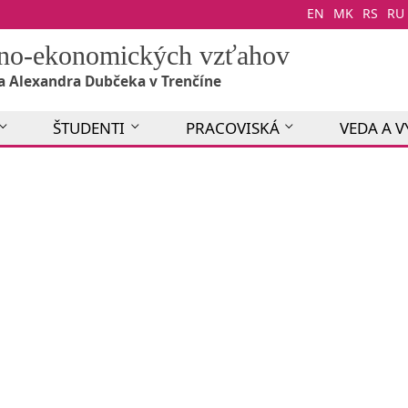
EN
MK
RS
RU
álno-ekonomických vzťahov
a Alexandra Dubčeka v Trenčíne
ŠTUDENTI
PRACOVISKÁ
VEDA A 