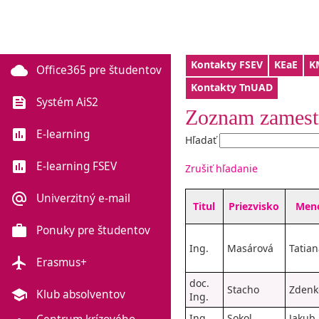
Kontakty FSEV
KEaE
K
cloud
Office365 pre študentov
Kontakty TnUAD
feed
Systém AiS2
Zoznam zames
poll
E-learning
Hľadať
poll
E-learning FSEV
Zrušiť hľadanie
alternate_email
Univerzitný e-mail
Titul
Priezvisko
Men
work
Ponuky pre študentov
Ing.
Masárová
Tatian
flight
Erasmus+
doc.
Stacho
Zdenk
school
Klub absolventov
Ing.
Ing.
Sokol
Jakub