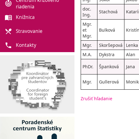
Centrum krízového
crisis_alert
riadenia
doc.
Stachová
Katar
Ing.
menu_book
Knižnica
Mgr.
et
Bulková
Kristí
local_dining
Stravovanie
Mgr.
phone
Kontakty
Mgr.
Skoršepová
Lenka
M.A.
Dykstra
Alan
PhDr.
Španková
Jana
Mgr.
Gullerová
Monik
Zrušiť hľadanie