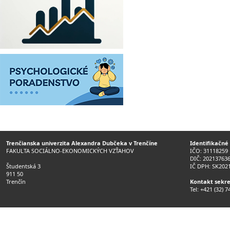
Trenčianska univerzita Alexandra Dubčeka v Trenčíne
Identifikačné
FAKULTA SOCIÁLNO-EKONOMICKÝCH VZŤAHOV
IČO: 31118259
DIČ: 20213763
Študentská 3
IČ DPH: SK202
911 50
Trenčín
Kontakt sekre
Tel: +421 (32) 