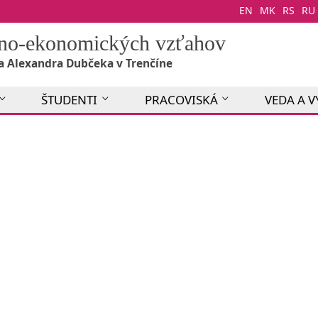
EN
MK
RS
RU
álno-ekonomických vzťahov
a Alexandra Dubčeka v Trenčíne
ŠTUDENTI
PRACOVISKÁ
VEDA A 