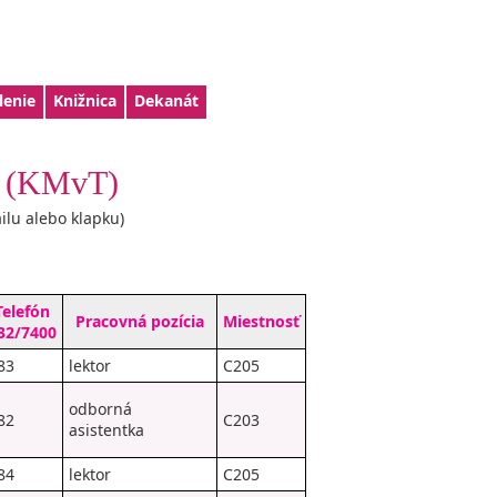
lenie
Knižnica
Dekanát
 (KMvT)
ilu alebo klapku)
Telefón
Pracovná pozícia
Miestnosť
32/7400
83
lektor
C205
odborná
82
C203
asistentka
84
lektor
C205