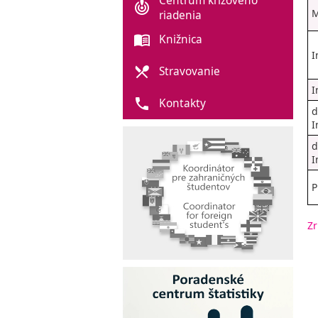
Centrum krízového
crisis_alert
M
riadenia
menu_book
Knižnica
I
local_dining
Stravovanie
I
phone
Kontakty
d
I
d
I
P
Zr