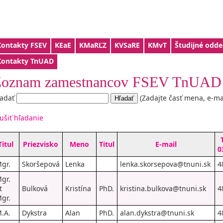
Kontakty FSEV
KEaE
KMaRĽZ
KVSaRE
KMvT
Študijné odde
Kontakty TnUAD
oznam zamestnancov FSEV TnUAD
adať
(Zadajte časť mena, e-ma
ušiť hľadanie
Titul
Priezvisko
Meno
Titul
E-mail
0
gr.
Skoršepová
Lenka
lenka.skorsepova@tnuni.sk
4
gr.
t
Bulková
Kristína
PhD.
kristina.bulkova@tnuni.sk
4
gr.
.A.
Dykstra
Alan
PhD.
alan.dykstra@tnuni.sk
4