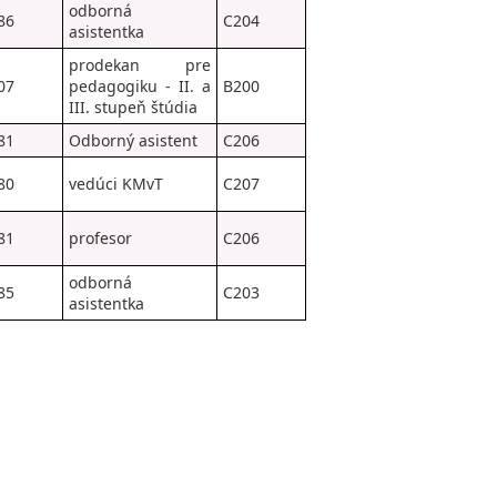
odborná
86
C204
asistentka
prodekan pre
07
pedagogiku - II. a
B200
III. stupeň štúdia
81
Odborný asistent
C206
80
vedúci KMvT
C207
81
profesor
C206
odborná
85
C203
asistentka