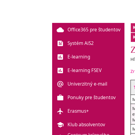
cloud
Office365 pre študentov
feed
Systém AiS2
Z
poll
E-learning
Hľ
poll
E-learning FSEV
Zr
alternate_email
Univerzitný e-mail
work
Ponuky pre študentov
M
M
flight
Erasmus+
e
M
school
Klub absolventov
M