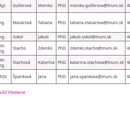
gr.
Gullerová
Monika
PhD.
monika.gullerova@tnuni.sk
4
ng.
Masárová
Tatiana
PhD.
tatiana.masarova@tnuni.sk
4
ng.
Sokol
Jakub
PhD.
jakub.sokol@tnuni.sk
4
oc.
Stacho
Zdenko
PhD.
zdenko.stacho@tnuni.sk
4
ng.
oc.
Stachová
Katarína
PhD.
katarina.stachova@tnuni.sk
4
ng.
hDr.
Španková
Jana
PhD.
jana.spankova@tnuni.sk
4
ušiť hľadanie