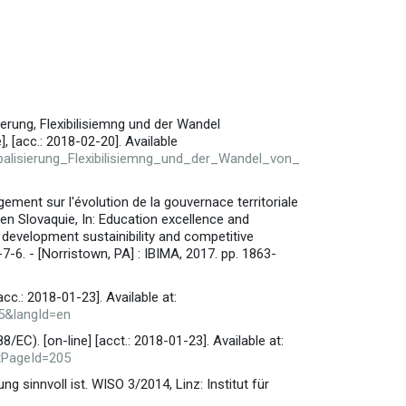
sierung, Flexibilisiemng und der Wandel
, [acc.: 2018-02-20]. Available
balisierung_Flexibilisiemng_und_der_Wandel_von_
ement sur l'évolution de la gouvernace territoriale
 en Slovaquie, In: Education excellence and
development sustainibility and competitive
-6. - [Norristown, PA] : IBIMA, 2017. pp. 1863-
acc.: 2018-01-23]. Available at:
05&langId=en
C). [on-line] [acct.: 2018-01-23]. Available at:
ntPageId=205
ung sinnvoll ist. WISO 3/2014, Linz: Institut für