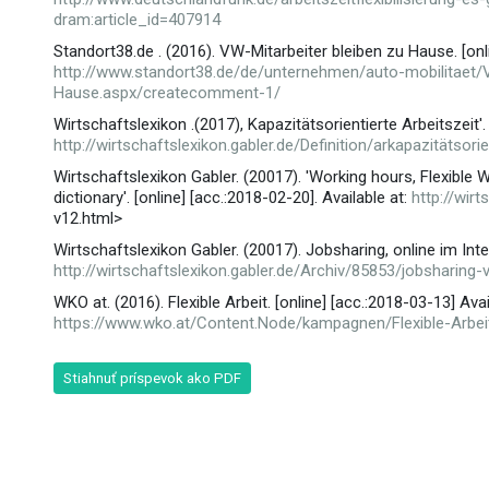
dram:article_id=407914
Standort38.de . (2016). VW-Mitarbeiter bleiben zu Hause. [onlin
http://www.standort38.de/de/unternehmen/auto-mobilitaet/V
Hause.aspx/createcomment-1/
Wirtschaftslexikon .(2017), Kapazitätsorientierte Arbeitszeit'. 
http://wirtschaftslexikon.gabler.de/Definition/arkapazitätsorie
Wirtschaftslexikon Gabler. (20017). 'Working hours, Flexib
dictionary'. [online] [acc.:2018-02-20]. Available at:
http://wir
v12.html>
Wirtschaftslexikon Gabler. (20017). Jobsharing, online im Intern
http://wirtschaftslexikon.gabler.de/Archiv/85853/jobsharing-
WKO at. (2016). Flexible Arbeit. [online] [acc.:2018-03-13] Avai
https://www.wko.at/Content.Node/kampagnen/Flexible-Arbeit
Stiahnuť príspevok ako PDF