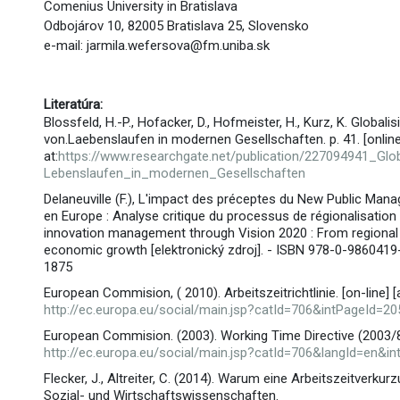
Comenius University in Bratislava
Odbojárov 10, 82005 Bratislava 25, Slovensko
e-mail: jarmila.wefersova@fm.uniba.sk
Literatúra:
Blossfeld, H.-P., Hofacker, D., Hofmeister, H., Kurz, K. Globali
von.Laebenslaufen in modernen Gesellschaften. p. 41. [online]
at:
https://www.researchgate.net/publication/227094941_Glo
Lebenslaufen_in_modernen_Gesellschaften
Delaneuville (F.), L'impact des préceptes du New Public Manag
en Europe : Analyse critique du processus de régionalisation
innovation management through Vision 2020 : From regional 
economic growth [elektronický zdroj]. - ISBN 978-0-9860419-7
1875
European Commision, ( 2010). Arbeitszeitrichtlinie. [on-line] [
http://ec.europa.eu/social/main.jsp?catId=706&intPageId=2
European Commision. (2003). Working Time Directive (2003/88/E
http://ec.europa.eu/social/main.jsp?catId=706&langId=en&i
Flecker, J., Altreiter, C. (2014). Warum eine Arbeitszeitverkurz
Sozial- und Wirtschaftswissenschaften.