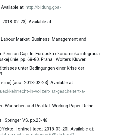
 Available at:
http://bildung.gpa-
 2018-02-23]. Available at:
al Labour Market. Business, Management and
er Pension Gap. In: Európska ekonomická integrácia
skej únie. pp. 68-80. Praha : Wolters Kluwer.
ltnisses unter Bedingungen einer Krise der
3.
-line] [acc.: 2018-02-23]. Available at:
ueckkehrrecht-in-vollzeit-ist-gescheitert-a-
hen Wünschen und Realität. Working Paper-Reihe
ie . Springer VS. pp.23-46
kte . [online], [acc.: 2018-03-20]. Available at:
-gibt-unzaehlige-schoene.680.de.html?