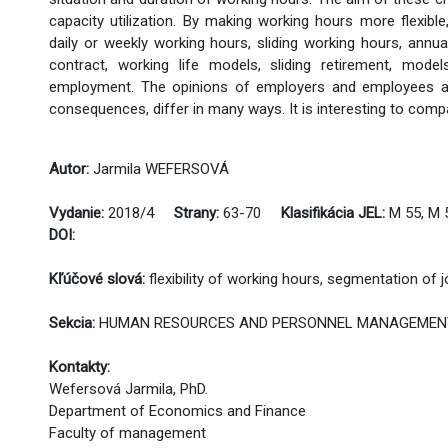
capacity utilization. By making working hours more flexibl
daily or weekly working hours, sliding working hours, annua
contract, working life models, sliding retirement, mode
employment. The opinions of employers and employees abou
consequences, differ in many ways. It is interesting to com
Autor:
Jarmila WEFERSOVÁ
Vydanie:
2018/4
Strany:
63-70
Klasifikácia JEL:
M 55, M
DOI:
Kľúčové slová:
flexibility of working hours, segmentation of 
Sekcia:
HUMAN RESOURCES AND PERSONNEL MANAGEMEN
Kontakty:
Wefersová Jarmila, PhD.
Department of Economics and Finance
Faculty of management