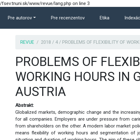
ev.tnuni.sk/www/revue/lang.php on line 3
Pre autorov
Pre recenzentov
Etika
Indexác
REVUE
2018 / 4 / PROBLEMS OF FLEXIBILITY OF WO
PROBLEMS OF FLEXIB
WORKING HOURS IN 
AUSTRIA
Abstrakt:
Globalized markets, demographic change and the increasin
for all companies. Employers are under pressure from cari
from shareholders on the other. A modern labor market pol
means flexibility of working hours and segmentation of jo
situation and duration of working hours. The aim of these ch