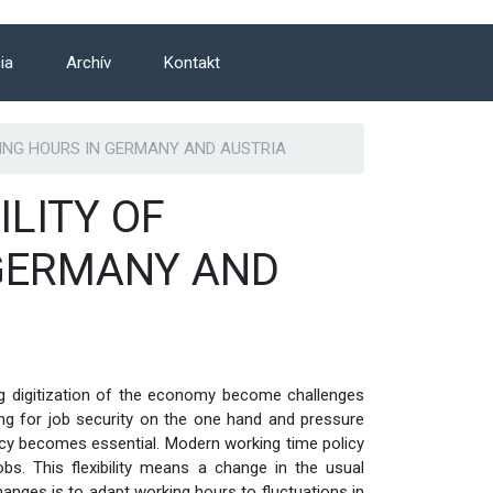
ia
Archív
Kontakt
RKING HOURS IN GERMANY AND AUSTRIA
ILITY OF
GERMANY AND
g digitization of the economy become challenges
ng for job security on the one hand and pressure
icy becomes essential. Modern working time policy
bs. This flexibility means a change in the usual
anges is to adapt working hours to fluctuations in