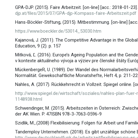
GPA-DJP. (2015). Faire Arbeitzeit. [on-line] [acc.: 2018-01-23].
djp.at/files/2015/07/GPA-djp-Kompass-faire-Arbeitszeit.pdf
Hans-Böckler-Stiftung, (2015). Mitbestimmung. [on-line] [acc.:
https://www.boeckler.de/53014_53030.htm
Kajanová, J. (2011). The Competitive Advantage in the Glob
Education, 9 (2). p. 157
Mitková, Ľ. (2016). Europe’s Ageing Population and the Gend
v kontexte aktuálneho vývoja a výziev pre členské štáty Európ
MückenbergeR, U. (1989). Der Wandel des Normalarbeitsverhä
Normalität. Gewekschaftliche Monatshefte, Heft 4, p. 211-22
Nahles, A. (2017). Rückkehrrecht in Vollzeit. Spiegel online. [on
http://www.spiegel.de/wirtschaft/soziales/nahles-plan-fuer-r
1148938.html
Schwendinger, M. (2015). Arbeitszeiten in Österreich: Zwisc
der AK Wien. P. 47ISBN 978-3-7063-0596-9
Szidlik, M.,.(2008) Flexibilisierung: Folgen für Arbeit und Famil
Tandemploy Unternehmen. (2018). Es gibt unzählige schöne Effe
http://www.deutschlandfunk.de/arbeitszeitflexibilisierung-es