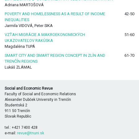
Adriana MARTOŠOVÁ
POVERTY AND HOMELESSNESS AS A RESULT OF INCOME
42-50
INEQUALITIES
Jarmila VIDOVÁ, Peter SIKA
VZŤAH MIGRÁCIE A MAKROEKONOMICKÝCH
51-60
UKAZOVATEĽOV RAKÚSKA
Magdaléna TUPÁ
SMART CITY AND SMART REGION CONCEPT IN ZLÍN AND
61-70
TRENČÍN REGIONS
Lukáš ZLÁMAL
Social and Economic Revue
Faculty of Social and Economic Relations
Alexander Dubček University in Trenčín
Študentská 2
911 50 Trenčín
Slovak Republic
tel.: +421 7400 428
e-mail:
revue@tnuni.sk