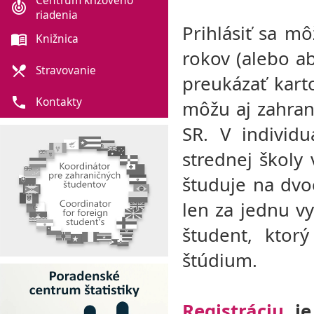
Centrum krízového
crisis_alert
riadenia
Prihlásiť sa m
menu_book
Knižnica
rokov (alebo ab
local_dining
Stravovanie
preukázať kart
phone
Kontakty
môžu aj zahrani
SR. V individ
strednej školy
študuje na dvo
len za jednu v
študent, ktor
štúdium.
Registráciu
je