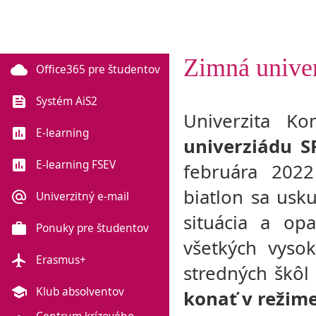
Zimná unive
cloud
Office365 pre študentov
feed
Systém AiS2
Univerzita K
poll
E-learning
univerziádu S
poll
E-learning FSEV
februára 2022
biatlon sa usk
alternate_email
Univerzitný e-mail
situácia a opa
work
Ponuky pre študentov
všetkých vyso
flight
Erasmus+
stredných škôl
school
Klub absolventov
konať v režim