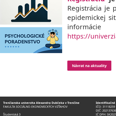
Registrácia je
epidemickej si
informáci
https://univerz
Návrat na aktuality
Trenčianska univerzita Alexandra Dubčeka v Trenčíne
Identifikačné
FAKULTA SOCIÁLNO-EKONOMICKÝCH VZŤAHOV
IČO: 31118259
DIČ: 20213763
Študentská 3
IČ DPH: SK202