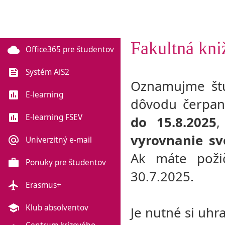
Fakultná kni
cloud
Office365 pre študentov
feed
Systém AiS2
Oznamujme štu
poll
E-learning
dôvodu čerpan
poll
E-learning FSEV
do 15.8.2025
,
vyrovnanie sv
alternate_email
Univerzitný e-mail
Ak máte požič
work
Ponuky pre študentov
30.7.2025.
flight
Erasmus+
school
Klub absolventov
Je nutné si uhr