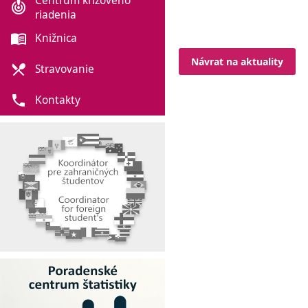
Centrum krízového
crisis_alert
riadenia
menu_book
Knižnica
Návrat na aktuality
local_dining
Stravovanie
phone
Kontakty