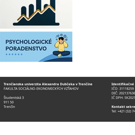
Trenčianska univerzita Alexandra Dubčeka v Trenčíne
Identifikačné
FAKULTA SOCIÁLNO-EKONOMICKÝCH VZŤAHOV
IČO: 31118259
DIČ: 20213763
Študentská 3
IČ DPH: SK202
911 50
Trenčín
Kontakt sekre
Tel: +421 (32) 