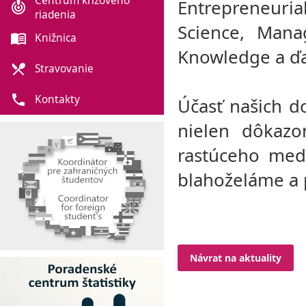
Centrum krízového
Entrepreneuria
crisis_alert
riadenia
Science, Mana
menu_book
Knižnica
Knowledge a ďa
local_dining
Stravovanie
phone
Kontakty
Účasť našich d
nielen dôkazo
rastúceho med
blahoželáme a 
Návrat na aktuality