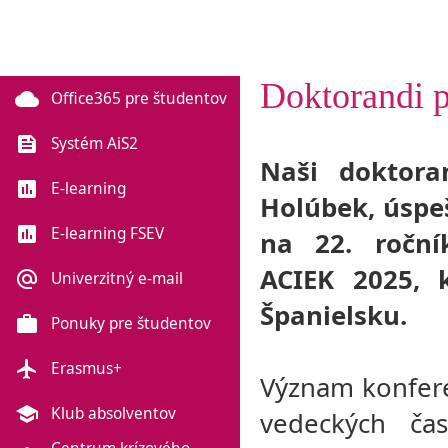
Doktorandi p
cloud
Office365 pre študentov
feed
Systém AiS2
Naši doktora
poll
E-learning
Holúbek, úspe
poll
E-learning FSEV
na 22. roční
ACIEK 2025, 
alternate_email
Univerzitný e-mail
Španielsku.
work
Ponuky pre študentov
flight
Erasmus+
Význam konferen
school
Klub absolventov
vedeckých čas