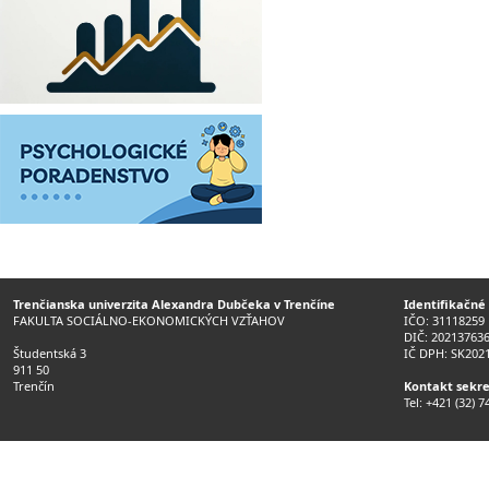
Trenčianska univerzita Alexandra Dubčeka v Trenčíne
Identifikačné
FAKULTA SOCIÁLNO-EKONOMICKÝCH VZŤAHOV
IČO: 31118259
DIČ: 20213763
Študentská 3
IČ DPH: SK202
911 50
Trenčín
Kontakt sekre
Tel: +421 (32) 